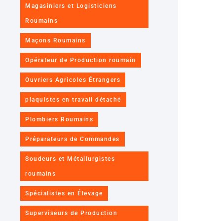
Magasiniers et Logisticiens
Roumains
Maçons Roumains
Opérateur de Production roumain
Ouvriers Agricoles Étrangers
plaquistes en travail détaché
Plombiers Roumains
Préparateurs de Commandes
Soudeurs et Métallurgistes
roumains
Spécialistes en Élevage
Superviseurs de Production