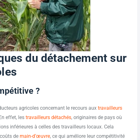
iques du détachement sur
oles
pétitive ?
ducteurs agricoles concernant le recours aux
travailleurs
n effet, les
travailleurs détachés
, originaires de pays où
ons inférieures à celles des travailleurs locaux. Cela
 coûts de
main-d’œuvre
, ce qui améliore leur compétitivité