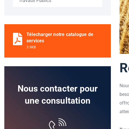
Travaux Publics
Télecharger notre catalogue de
services
3.9KB
R
Nou
Nous contacter pour
beso
une consultation
offr
atte