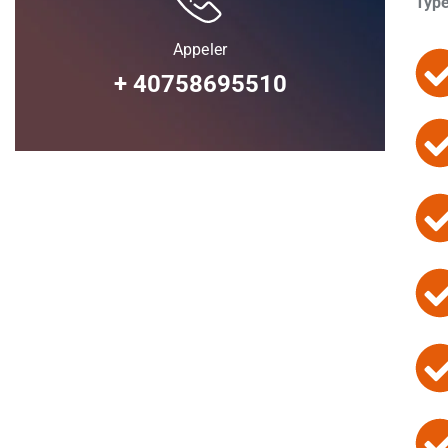
Type
Appeler
+ 40758695510