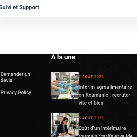
Suivi et Support
A la une
Demander un
7 AOÛT 2026
devis
Intérim agroalimentaire
Privacy Policy
en Roumanie : recruter
vite et bien
5 AOÛT 2026
Coût d’un intérimaire
roumain : tarifs et guide